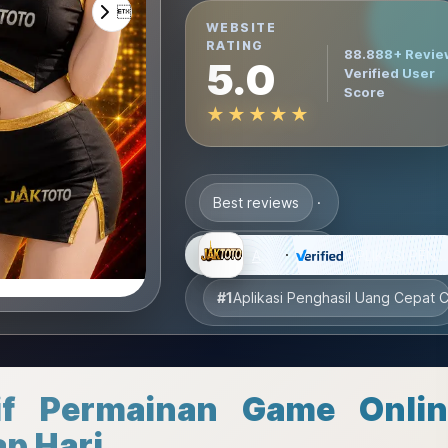
Game

Next slide
WEBSITE
Online
RATING
88.888+ Revie
5.0
Verified User
Untuk
Score
★★★★★
Kemenanga
Setiap Hari
Best reviews
88.888.888 sold
Aneka55
APLIKASI PENGHASIL UANG Aneka55
#1
Aplikasi Penghasil Uang Cepat C
sif Permainan Game Onli
p Hari