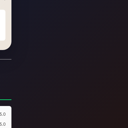
5.0
5.0