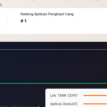
i.
Ranking Aplikasi Penghasil Uang
# 1
Link TARIK CEPAT
Aplikasi Aneka55