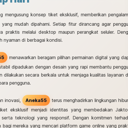
ng mengusung konsep tiket eksklusif, memberikan pengala
i yang mudah dipahami. Setiap fitur dirancang agar pengg
ra praktis melalui desktop maupun perangkat seluler. Den
ih nyaman di berbagai kondisi.
55
menawarkan beragam pilihan permainan digital yang da
 stabil dipadukan dengan desain yang rapi membantu pengg
an dilakukan secara berkala untuk menjaga kualitas layanan 
para pengguna.
n inovasi,
Aneka55
terus menghadirkan lingkungan hibu
ket eksklusif menjadi identitas yang membedakan Jakto
serta teknologi yang responsif. Dengan komitmen terha
n bagi mereka yang mencari platform game online yang prakt