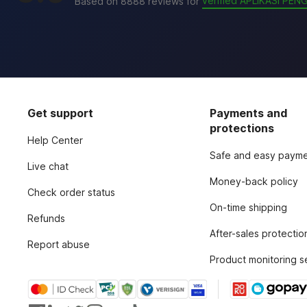
verified APLIKASI PE
Based on 8888 reviews for
Get support
Payments and
protections
Help Center
Safe and easy paym
Live chat
Money-back policy
Check order status
On-time shipping
Refunds
After-sales protectio
Report abuse
Product monitoring s