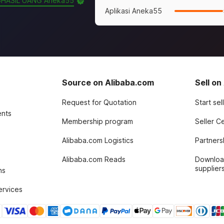
NGHASIL UANG Aneka55
Aplikasi Aneka55
Source on Alibaba.com
Sell on
Request for Quotation
Start sel
ents
Membership program
Seller Ce
Alibaba.com Logistics
Partners
Alibaba.com Reads
Downloa
supplier
ns
ervices